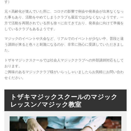
す）
元々高齢化が進んでいた所に、コロナの影響で例会や発表会が出来なくなっ
た事もあり、活動をやめてしまうクラブも最近では少なくないようです。一
方で活動を再開されている所も徐々に出てきており、発表会に向けて準備を
しているクラブもあるようです。
マジックのイベントや大会など、リアルでのイベントが少ない中、普段と違
う講師が来ると色々と刺激になるのか、非常に熱心に受講していただきまし
た。
トザキマジックスクールでは社会人マジッククラブへの外部講師対応もして
おります。
ご興味のあるマジッククラブ様がいらっしゃいましたらお気軽にお問い合わ
せください。
トザキマジックスクールのマジック
レッスン/マジック教室