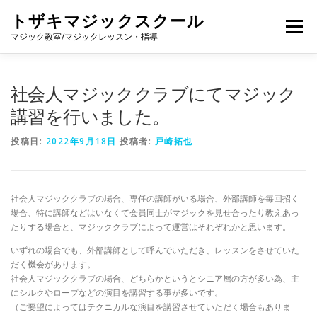
コ
トザキマジックスクール
ン
メニュー
テ
マジック教室/マジックレッスン・指導
ン
ツ
へ
プロフィール
個別レッスン
グループレッスン
社会人マジッククラブにてマジック
ス
キ
講習を行いました。
ッ
プ
料金
マジック教室【ENJOY MAGIC】
投稿日:
2022年9月18日
投稿者:
戸崎拓也
マジックの種類
NOTE
YOUTUBE
SHOP
社会人マジッククラブの場合、専任の講師がいる場合、外部講師を毎回招く
場合、特に講師などはいなくて会員同士がマジックを見せ合ったり教えあっ
たりする場合と、マジッククラブによって運営はそれぞれかと思います。
問い合わせ
いずれの場合でも、外部講師として呼んでいただき、レッスンをさせていた
だく機会があります。
社会人マジッククラブの場合、どちらかというとシニア層の方が多い為、主
にシルクやロープなどの演目を講習する事が多いです。
（ご要望によってはテクニカルな演目を講習させていただく場合もありま