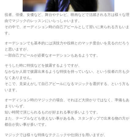
役者、俳優、女優など、舞台やテレビ、映画などで活躍される方は様々な理
由でマジックのレッスンにいらっしゃいます。
その中で、オーディション時の自己アピールとして習いに来られる方もいま
す。
オーデションでも基本的には演技力や役柄とのマッチ度合いを見るのだろう
と思いますが、
一部自己アピールが必要なオーデションもあるようです。
そうした時に特技などを披露するようですが、
なかなか人前で披露出来るような特技を持っていない、という役者の方も少
なくありません。
そこで、見栄えがして自己アピールになるマジックを選択する、という方も
います。
オーディション時のマジックの場合、それほど大掛かりではなく、準備もあ
まりいらず、
短い時間で演じられるものが好まれる事が多いようです。
また、テーブルなども使えない事がある為、スタンダップで出来る物の方が
都合が良い事が多いです。
マジックでは様々な特殊なテクニックや仕掛けを用いますが、