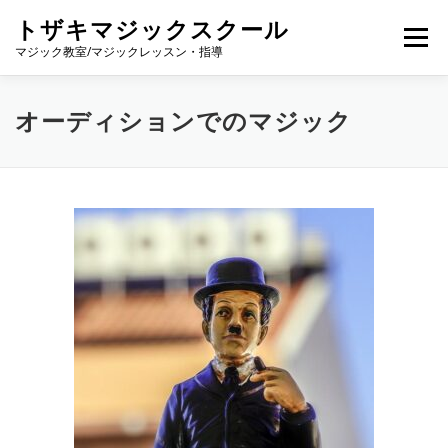
コ
トザキマジックスクール
ン
メニュー
テ
マジック教室/マジックレッスン・指導
ン
ツ
へ
プロフィール
個別レッスン
グループレッスン
オーディションでのマジック
ス
キ
ッ
プ
料金
マジック教室【ENJOY MAGIC】
マジックの種類
NOTE
YOUTUBE
SHOP
問い合わせ