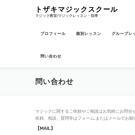
コ
トザキマジックスクール
ン
マジック教室/マジックレッスン・指導
テ
ン
ツ
プロフィール
個別レッスン
グループレ
へ
ス
キ
問い合わせ
ッ
プ
問い合わせ
マジックに関するご依頼やご相談はお気軽にお問合
依頼、相談、質問等はフォーム,またはメールでお願
【MAIL】