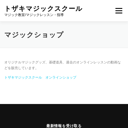
コ
トザキマジックスクール
ン
メニュー
テ
マジック教室/マジックレッスン・指導
ン
ツ
へ
プロフィール
個別レッスン
グループレッスン
マジックショップ
ス
キ
ッ
プ
料金
マジック教室【ENJOY MAGIC】
オリジナルマジックグッズ、基礎道具、過去のオンラインレッスンの動画な
どを販売しています。
マジックの種類
NOTE
YOUTUBE
SHOP
トザキマジックスクール オンラインショップ
問い合わせ
最新情報を受け取る