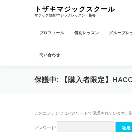
コ
トザキマジックスクール
ン
マジック教室/マジックレッスン・指導
テ
ン
ツ
プロフィール
個別レッスン
グループレ
へ
ス
キ
問い合わせ
ッ
プ
保護中: 【購入者限定】HAC
このコンテンツはパスワードで保護されています。
パスワード: