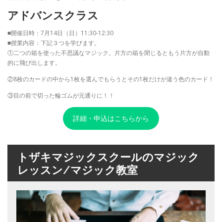
アドバンスクラス
■開催日時：7月14日（日）11:30-12:30
■授業内容：下記３つを学びます。
①二つの箱を使った不思議なマジック。片方の箱を閉じるともう片方が自動
的に飛び出します。
②8枚のカードの中から1枚を選んでもらうとその1枚だけが違う色のカード！
③目の前で切った輪ゴムが元通りに！！
詳細・申込はこちらから
トザキマジックスクールのマジック
レッスン/マジック教室