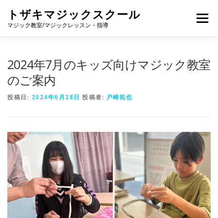
コ
トザキマジックスクール
ン
メニュー
テ
マジック教室/マジックレッスン・指導
ン
ツ
へ
プロフィール
個別レッスン
グループレッスン
2024年7月のキッズ向けマジック教室
ス
キ
のご案内
ッ
プ
料金
マジック教室【ENJOY MAGIC】
投稿日:
2024年6月28日
投稿者:
戸崎拓也
マジックの種類
NOTE
YOUTUBE
SHOP
問い合わせ