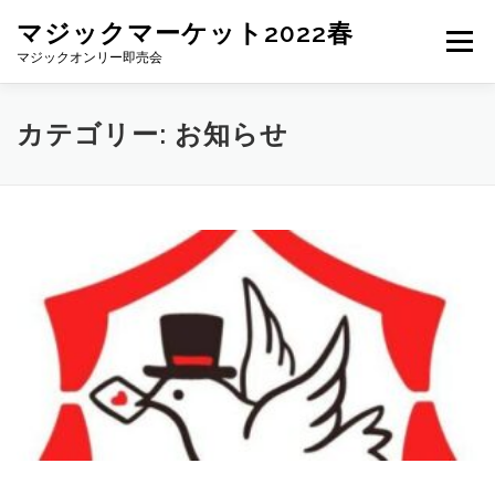
コ
マジックマーケット2022春
ン
メニュー
テ
マジックオンリー即売会
ン
ツ
へ
ご挨拶
一般参加者向け
出展希望者向け
カテゴリー:
お知らせ
ス
キ
ッ
プ
出展者一覧
運営者
問い合わせ